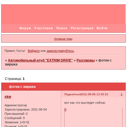
Форум
Участники
Поиск
Регистрация
Войти
Активные темы
Привет, Гость!
Войдите
или
зарегистрируйтесь
.
»
Автомобильный клуб "EXTRIM DRIVE"
»
Разговоры
»
фотки с
виража
Страница:
1
фотки с виража
1
Поделиться
2011-06-08 12:45:31
skw
вот как это выглядит сейчас
Администратор
Зарегистрирован
: 2011-06-04
0
Приглашений:
0
Сообщений:
9
Уважение:
[+0/-0]
Позитив:
[+0/-0]