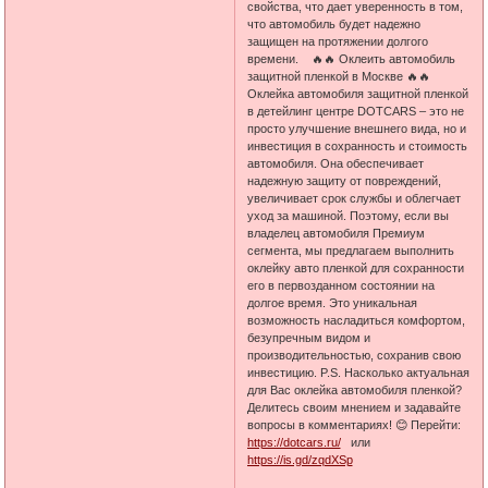
свойства, что дает уверенность в том,
что автомобиль будет надежно
защищен на протяжении долгого
времени. 🔥🔥 Оклеить автомобиль
защитной пленкой в Москве 🔥🔥
Оклейка автомобиля защитной пленкой
в детейлинг центре DOTCARS – это не
просто улучшение внешнего вида, но и
инвестиция в сохранность и стоимость
автомобиля. Она обеспечивает
надежную защиту от повреждений,
увеличивает срок службы и облегчает
уход за машиной. Поэтому, если вы
владелец автомобиля Премиум
сегмента, мы предлагаем выполнить
оклейку авто пленкой для сохранности
его в первозданном состоянии на
долгое время. Это уникальная
возможность насладиться комфортом,
безупречным видом и
производительностью, сохранив свою
инвестицию. P.S. Насколько актуальная
для Вас оклейка автомобиля пленкой?
Делитесь своим мнением и задавайте
вопросы в комментариях! 😊 Перейти:
https://dotcars.ru/
или
https://is.gd/zqdXSp