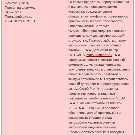
не только средством передвижения, но
Позитив:
[+0/-0]
и настоящими произведениями
Провел на форуме:
искусства, предлагая своим
34 минуты
обладателям комфорт использования,
Последний визит:
2024-10-23 16:31:51
практичность и презентабельность.
Они отличаются не только
выдающейся производительностью и
роскошью, но и достаточно высокой
стоимостью. Поэтому забота о таком
автомобиле становится особенно
важной. 🔥🔥 Детейлинг центр
DOTCARS
https://dotcars.ru/
🔥🔥
предлагает своим клиентам полный
комплекс услуг, направленных на
улучшение внешних и функциональных
свойств вашего авто. С заботой о
каждом автомобиле мы осуществляем
полный детейлинг и переоборудование
автомобилей Premiym-сегмента,
предлагаем нанести защитное
покрытие автомобиля пленкой VEGA.
🔥🔥 Оклейка автомобиля пленкой
VEGA 🔥🔥 Одним из способов
обеспечить долгий срок службы и
сохранность внешнего вида
автомобиля является оклейка
автомобиля защитной пленкой.
Создание такого покрытия обладает