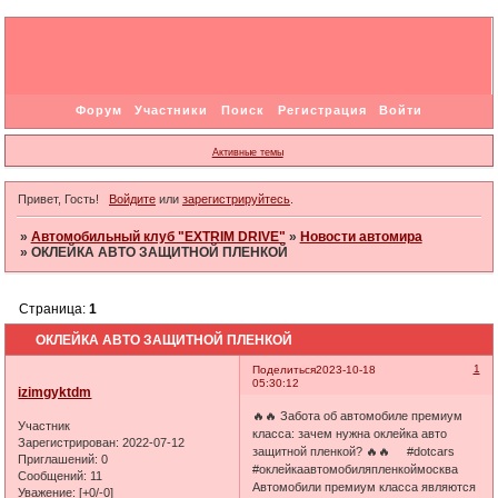
Форум
Участники
Поиск
Регистрация
Войти
Активные темы
Привет, Гость!
Войдите
или
зарегистрируйтесь
.
»
Автомобильный клуб "EXTRIM DRIVE"
»
Новости автомира
»
ОКЛЕЙКА АВТО ЗАЩИТНОЙ ПЛЕНКОЙ
Страница:
1
ОКЛЕЙКА АВТО ЗАЩИТНОЙ ПЛЕНКОЙ
1
Поделиться
2023-10-18
05:30:12
izimgyktdm
🔥🔥 Забота об автомобиле премиум
Участник
класса: зачем нужна оклейка авто
Зарегистрирован
: 2022-07-12
защитной пленкой? 🔥🔥 #dotcars
Приглашений:
0
#оклейкаавтомобиляпленкоймосква
Сообщений:
11
Автомобили премиум класса являются
Уважение:
[+0/-0]