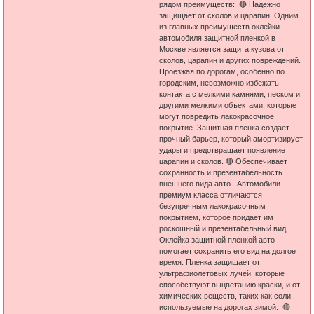
рядом преимуществ: 🔴 Надежно
защищает от сколов и царапин. Одним
из главных преимуществ оклейки
автомобиля защитной пленкой в
Москве является защита кузова от
сколов, царапин и других повреждений.
Проезжая по дорогам, особенно по
городским, невозможно избежать
контакта с мелкими камнями, песком и
другими мелкими объектами, которые
могут повредить лакокрасочное
покрытие. Защитная пленка создает
прочный барьер, который амортизирует
удары и предотвращает появление
царапин и сколов. 🔴 Обеспечивает
сохранность и презентабельность
внешнего вида авто. Автомобили
премиум класса отличаются
безупречным лакокрасочным
покрытием, которое придает им
роскошный и презентабельный вид.
Оклейка защитной пленкой авто
помогает сохранить его вид на долгое
время. Пленка защищает от
ультрафиолетовых лучей, которые
способствуют выцветанию краски, и от
химических веществ, таких как соли,
используемые на дорогах зимой. 🔴