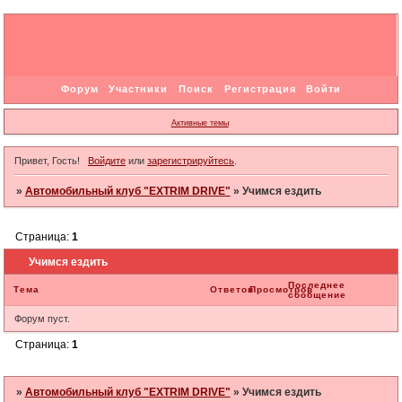
Форум
Участники
Поиск
Регистрация
Войти
Активные темы
Привет, Гость!
Войдите
или
зарегистрируйтесь
.
»
Автомобильный клуб "EXTRIM DRIVE"
»
Учимся ездить
Страница:
1
Учимся ездить
Последнее
Тема
Ответов
Просмотров
сообщение
Форум пуст.
Страница:
1
»
Автомобильный клуб "EXTRIM DRIVE"
»
Учимся ездить