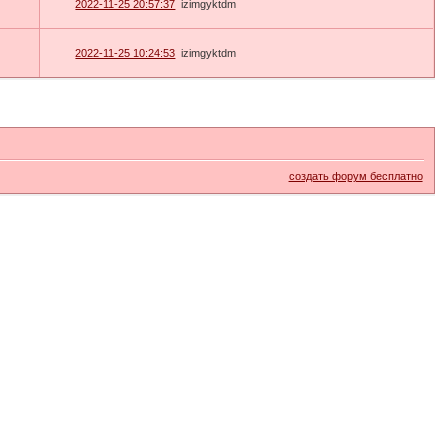
2022-11-25 20:57:37
izimgyktdm
2022-11-25 10:24:53
izimgyktdm
создать форум бесплатно