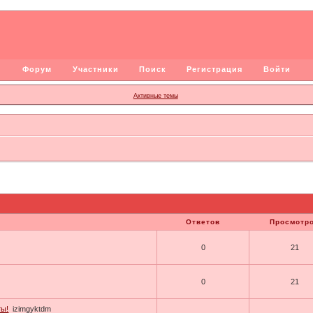
Форум
Участники
Поиск
Регистрация
Войти
Активные темы
Ответов
Просмотр
0
21
0
21
ты!
izimgyktdm