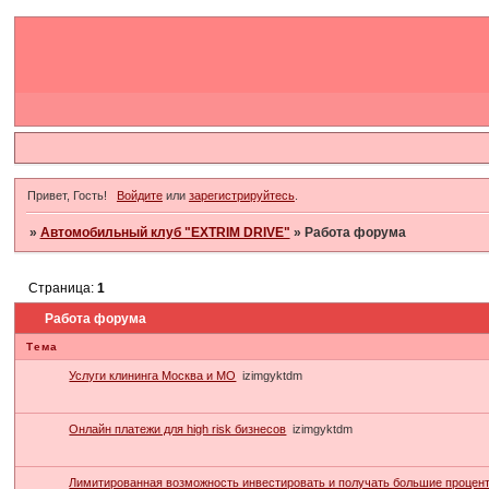
Привет, Гость!
Войдите
или
зарегистрируйтесь
.
»
Автомобильный клуб "EXTRIM DRIVE"
»
Работа форума
Страница:
1
Работа форума
Тема
Услуги клининга Москва и МО
izimgyktdm
Онлайн платежи для high risk бизнесов
izimgyktdm
Лимитированная возможность инвестировать и получать большие процен