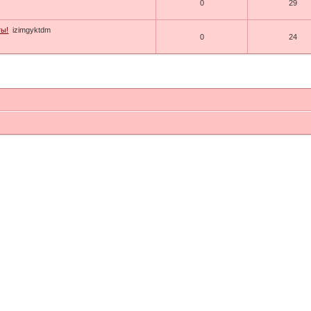
0
29
ты!
izimgyktdm
0
24