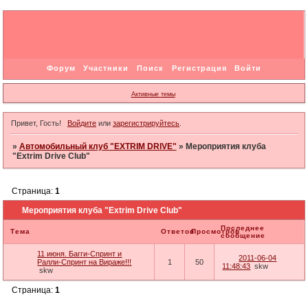
Форум
Участники
Поиск
Регистрация
Войти
Активные темы
Привет, Гость!
Войдите
или
зарегистрируйтесь
.
»
Автомобильный клуб "EXTRIM DRIVE"
»
Мероприятия клуба
"Extrim Drive Club"
Страница:
1
Мероприятия клуба "Extrim Drive Club"
Последнее
Тема
Ответов
Просмотров
сообщение
11 июня. Багги-Спринт и
2011-06-04
Ралли-Спринт на Вираже!!!
1
50
11:48:43
skw
skw
Страница:
1