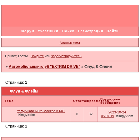
Форум
Участники
Поиск
Регистрация
Войти
Активные темы
Привет, Гость!
Войдите
или
зарегистрируйтесь
.
»
Автомобильный клуб "EXTRIM DRIVE"
»
Флуд & Флейм
Страница:
1
Флуд & Флейм
Последнее
Тема
Ответов
Просмотров
сообщение
Услуги клининга Москва и МО
2023-10-24
0
32
izimgyktdm
05:07:19
izimgyktdm
Страница:
1